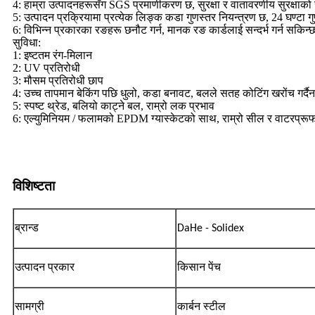
4: हाम्रा उत्पादनहरूसँग SGS प्रमाणीकरण छ, सुरक्षा र वातावरणीय सुरक्षाको 
5: उत्पादन प्रक्रियामा प्रत्येक लिङ्क कडा गुणस्तर नियन्त्रण छ, 24 घण्टा गुण
6: विभिन्न प्रकारका रङहरू छनौट गर्न, मानक रङ कार्डलाई सन्दर्भ गर्न सक
सुविधा:
1: इष्टतम रंग-मिलान
2: UV प्रतिरोधी
3: मौसम प्रतिरोधी छाप
4: उच्च तापमान बेकिंग पछि धुलो, कडा बनावट, बलले सतह कोटिंग खरोंच गर्दैन
5: स्पष्ट थ्रेड, बलियो काट्ने बल, राम्रो लक प्रभाव
6: एल्युमिनियम / फलामको EPDM ग्यास्केटको साथ, राम्रो सील र वाटरप्रूफ
विशिष्टता
ब्रान्ड
DaHe - Solidex
उत्पादन प्रकार
किसान पेंच
सामग्री
कार्बन स्टील