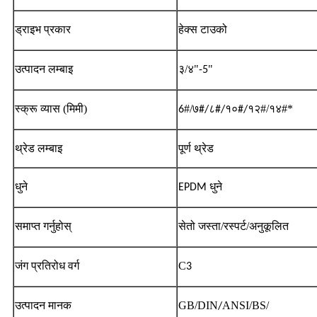
ड्राइभ प्रकार
हेक्स टाउको
उत्पादन लम्बाइ
३/४"
"
-5
स्क्रू व्यास (मिमी)
#/
१२#/१४#*
6
७#/८#/१०#/
थ्रेड लम्बाइ
पूर्ण थ्रेड
धुने
EPDM धुने
समाप्त गर्नुहोस्
सेतो जस्ता/रस्पर्ट/
अनुकूलित
जंग प्रतिरोध वर्ग
C
3
उत्पादन मानक
GB/DIN
ANSI/BS/
/