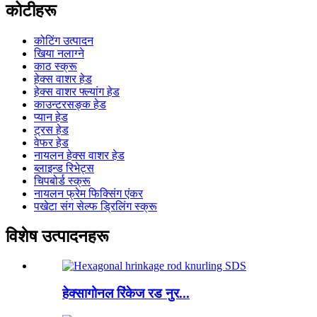
कोटीहरू
कोटिंग उत्पादन
खिया नलाग्ने
काठ स्क्रू
हेक्स वाशर हेड
हेक्स वाशर फ्ल्यांग हेड
काउन्टरसङ्क हेड
प्यान हेड
ट्रस हेड
वेफर हेड
नायलन हेक्स वाशर हेड
ब्लाइन्ड रिभेट्स
चिपबोर्ड स्क्रू
नायलन फ्रेम फिक्सिंग एंकर
पखेटा संग सेल्फ ड्रिलिंग स्क्रू
विशेष उत्पादनहरू
हेक्सागोनल रिंकेज रड नुर...