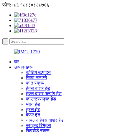
फोन:+८६ १८८३०८८८७६६
घर
उत्पादनहरू
कोटिंग उत्पादन
खिया नलाग्ने
काठ स्क्रू
हेक्स वाशर हेड
हेक्स वाशर फ्ल्यांग हेड
काउन्टरसङ्क हेड
प्यान हेड
ट्रस हेड
वेफर हेड
नायलन हेक्स वाशर हेड
ब्लाइन्ड रिभेट्स
चिपबोर्ड स्क्रू