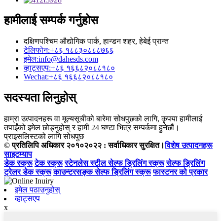
हामीलाई सम्पर्क गर्नुहोस
दक्षिणपश्चिम औद्योगिक पार्क, हान्डन शहर, हेबेई प्रान्त
टेलिफोन:
+८६ १८८३०८८८७६६
इमेल:
info@dahesds.com
व्हाट्सएप:
+८६ १६६८२०८८१८०
Wechat:
+८६ १६६८२०८८१८०
सदस्यता लिनुहोस्
हाम्रा उत्पादनहरू वा मूल्यसूचीको बारेमा सोधपुछको लागि, कृपया हामीलाई
तपाईंको इमेल छोड्नुहोस् र हामी 24 घण्टा भित्र सम्पर्कमा हुनेछौं।
प्राइसलिस्टको लागि सोधपुछ
© प्रतिलिपि अधिकार २०१०२०२२ : सर्वाधिकार सुरक्षित।
विशेष उत्पादनहरू
साइटम्याप
डेक स्क्रू
टेक स्क्रू
स्टेनलेस स्टील सेल्फ ड्रिलिंग स्क्रू
सेल्फ ड्रिलिंग
ट्रेलर डेक स्क्रू
काउन्टरसङ्क सेल्फ ड्रिलिंग स्क्रू
फास्टनर को प्रकार
इमेल पठाउनुहोस्
व्हाट्सएप
x