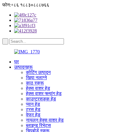
फोन:+८६ १८८३०८८८७६६
घर
उत्पादनहरू
कोटिंग उत्पादन
खिया नलाग्ने
काठ स्क्रू
हेक्स वाशर हेड
हेक्स वाशर फ्ल्यांग हेड
काउन्टरसङ्क हेड
प्यान हेड
ट्रस हेड
वेफर हेड
नायलन हेक्स वाशर हेड
ब्लाइन्ड रिभेट्स
चिपबोर्ड स्क्रू