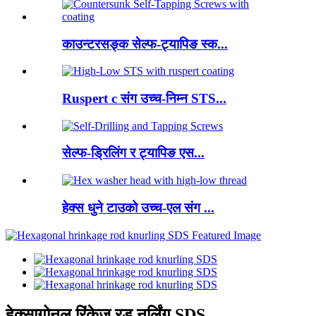
काउन्टरसङ्क सेल्फ-ट्यापिङ स्क...
Ruspert c संग उच्च-निम्न STS...
सेल्फ-ड्रिलिंग र ट्यापिङ एस...
हेक्स धुने टाउको उच्च-एल संग ...
हेक्सागोनल रिंकेज रड नर्लिंग SDS