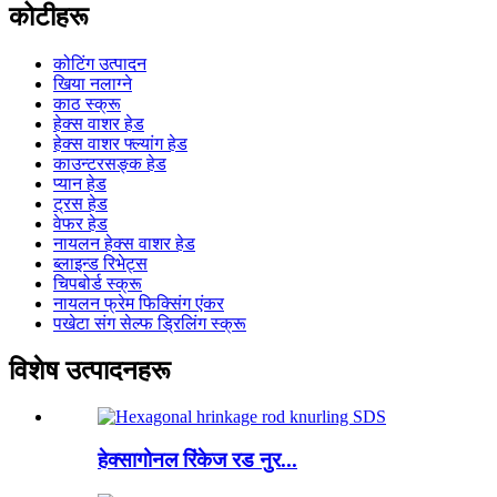
कोटीहरू
कोटिंग उत्पादन
खिया नलाग्ने
काठ स्क्रू
हेक्स वाशर हेड
हेक्स वाशर फ्ल्यांग हेड
काउन्टरसङ्क हेड
प्यान हेड
ट्रस हेड
वेफर हेड
नायलन हेक्स वाशर हेड
ब्लाइन्ड रिभेट्स
चिपबोर्ड स्क्रू
नायलन फ्रेम फिक्सिंग एंकर
पखेटा संग सेल्फ ड्रिलिंग स्क्रू
विशेष उत्पादनहरू
हेक्सागोनल रिंकेज रड नुर...