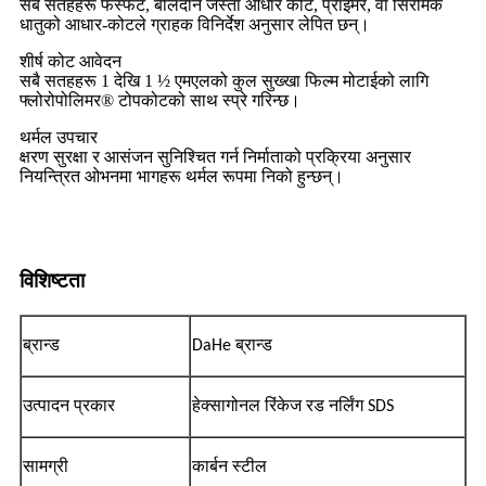
सबै सतहहरू फस्फेट, बलिदान जस्ता आधार कोट, प्राइमर, वा सिरेमिक
धातुको आधार-कोटले ग्राहक विनिर्देश अनुसार लेपित छन्।
शीर्ष कोट आवेदन
सबै सतहहरू 1 देखि 1 ½ एमएलको कुल सुख्खा फिल्म मोटाईको लागि
फ्लोरोपोलिमर® टोपकोटको साथ स्प्रे गरिन्छ।
थर्मल उपचार
क्षरण सुरक्षा र आसंजन सुनिश्चित गर्न निर्माताको प्रक्रिया अनुसार
नियन्त्रित ओभनमा भागहरू थर्मल रूपमा निको हुन्छन्।
विशिष्टता
ब्रान्ड
DaHe ब्रान्ड
उत्पादन प्रकार
हेक्सागोनल रिंकेज रड नर्लिंग SDS
सामग्री
कार्बन स्टील