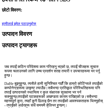
छोटो विवरण:
हामीलाई इमेल पठाउनुहोस्
उत्पादन विवरण
उत्पादन ट्यागहरू
जब तपाइँ कठिन परिवेशमा काम गरिरहनु भएको छ, तपाइँ चीजहरू सुचारु
रूपमा चलाउनको लागि उच्च प्रदर्शन सतह तयारी र उपचारहरूमा भर पर्नु
हुन्छ।
DaHe बुझ्नुहुन्छ, त्यसैले हामी सुनिश्चित गर्छौं कि हाम्रो कोटिंग्सले तपाइँको
कम्पोनेन्टहरूमा उत्कृष्ट ल्याउँछ।सबैभन्दा प्रतिकूल परिस्थितिहरूमा पनि
तपाईं उत्पादनको स्थायित्व र कुल संक्षारक सुरक्षामा भर पर्न
सक्नुहुन्छ;तपाईंको घटकहरूको अखण्डता कायम राखिएको छ।सबैभन्दा
महत्त्वपूर्ण कुरा, त्यहाँ कुनै ढिलाइ छैन तर तपाईंको आवश्यकताहरू थिच्नुहोस्
- तपाईंको अर्डरहरू सधैं समयमै डेलिभर हुन्छन्।