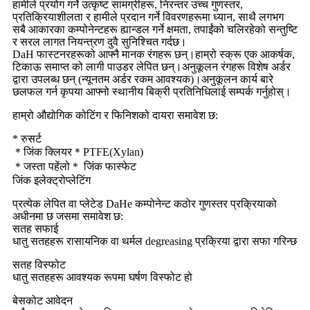
हामीले प्रयोग गर्ने उत्कृष्ट सामग्रीहरू, निरन्तर उच्च गुणस्तर,
प्रतिक्रियाशीलता र हामीले प्रदान गर्ने विवरणहरूमा ध्यान, साथै लगभग
सबै आकारका कम्पोनेन्टहरू ह्यान्डल गर्ने क्षमता, तपाईंको चलिरहेको सन्तुष्टि
र सरल लागत नियन्त्रण दुवै सुनिश्चित गर्दछ।
DaH फास्टनरहरूको आफ्नै मानक रंगहरू छन्।हाम्रो स्क्रू एक आकर्षक,
टिकाऊ समाप्त को लागी पाउडर लेपित छन्।अनुकूलन रंगहरू विशेष अर्डर
द्वारा उपलब्ध छन् (न्यूनतम अर्डर रकम आवश्यक)।अनुकूलन कार्य बारे
छलफल गर्न कृपया आफ्नो स्थानीय बिक्री प्रतिनिधिलाई सम्पर्क गर्नुहोस्।
हाम्रो औद्योगिक कोटिंग र फिनिशको दायरा समावेश छ:
* रुसर्ट
＊जिंक क्लियर＊PTFE(Xylan)
＊जस्ता पहेंलो＊ जिंक फास्फेट
जिंक इलेक्ट्रोप्लेटिंग
प्रत्येक लेपित वा प्लेटेड DaHe कम्पोनेन्ट कठोर गुणस्तर प्रक्रियाको
अधीनमा छ जसमा समावेश छ:
सतह सफाई
धातु सतहहरू रासायनिक वा थर्मल degreasing प्रक्रिया द्वारा सफा गरिन्छ
सतह विस्फोट
धातु सतहहरू आवश्यक रूपमा घर्षण विस्फोट हो
बेसकोट आवेदन