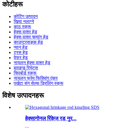
कोटीहरू
कोटिंग उत्पादन
खिया नलाग्ने
काठ स्क्रू
हेक्स वाशर हेड
हेक्स वाशर फ्ल्यांग हेड
काउन्टरसङ्क हेड
प्यान हेड
ट्रस हेड
वेफर हेड
नायलन हेक्स वाशर हेड
ब्लाइन्ड रिभेट्स
चिपबोर्ड स्क्रू
नायलन फ्रेम फिक्सिंग एंकर
पखेटा संग सेल्फ ड्रिलिंग स्क्रू
विशेष उत्पादनहरू
हेक्सागोनल रिंकेज रड नुर...