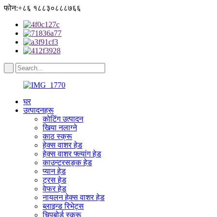
फोन:+८६ १८८३०८८८७६६
घर
उत्पादनहरू
कोटिंग उत्पादन
खिया नलाग्ने
काठ स्क्रू
हेक्स वाशर हेड
हेक्स वाशर फ्ल्यांग हेड
काउन्टरसङ्क हेड
प्यान हेड
ट्रस हेड
वेफर हेड
नायलन हेक्स वाशर हेड
ब्लाइन्ड रिभेट्स
चिपबोर्ड स्क्रू