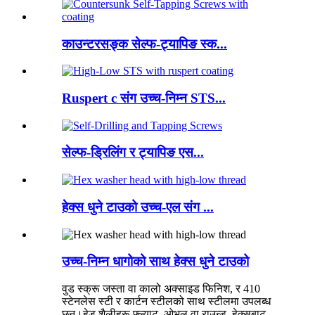
काउन्टरसङ्क सेल्फ-ट्यापिङ स्क...
Ruspert c संग उच्च-निम्न STS...
सेल्फ-ड्रिलिंग र ट्यापिङ एस...
हेक्स धुने टाउको उच्च-एल संग ...
उच्च-निम्न धागोको साथ हेक्स धुने टाउको
वुड स्क्रू जस्ता वा कालो अक्साइड फिनिश, र 410
स्टेनलेस स्टी र कार्टन स्टीलको साथ स्टीलमा उपलब्ध
छन्।हेड शैलीहरू फ्ल्याट, ओभल वा राउन्ड, हेक्सबाट