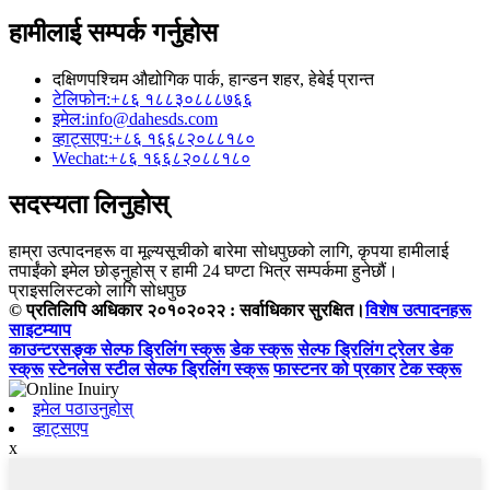
हामीलाई सम्पर्क गर्नुहोस
दक्षिणपश्चिम औद्योगिक पार्क, हान्डन शहर, हेबेई प्रान्त
टेलिफोन:
+८६ १८८३०८८८७६६
इमेल:
info@dahesds.com
व्हाट्सएप:
+८६ १६६८२०८८१८०
Wechat:
+८६ १६६८२०८८१८०
सदस्यता लिनुहोस्
हाम्रा उत्पादनहरू वा मूल्यसूचीको बारेमा सोधपुछको लागि, कृपया हामीलाई
तपाईंको इमेल छोड्नुहोस् र हामी 24 घण्टा भित्र सम्पर्कमा हुनेछौं।
प्राइसलिस्टको लागि सोधपुछ
© प्रतिलिपि अधिकार २०१०२०२२ : सर्वाधिकार सुरक्षित।
विशेष उत्पादनहरू
साइटम्याप
काउन्टरसङ्क सेल्फ ड्रिलिंग स्क्रू
डेक स्क्रू
सेल्फ ड्रिलिंग ट्रेलर डेक
स्क्रू
स्टेनलेस स्टील सेल्फ ड्रिलिंग स्क्रू
फास्टनर को प्रकार
टेक स्क्रू
इमेल पठाउनुहोस्
व्हाट्सएप
x