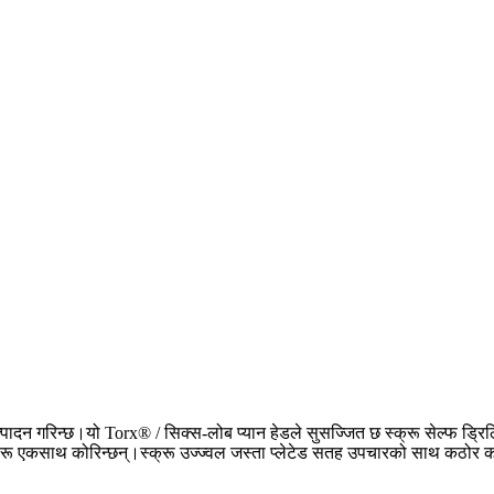
्पादन गरिन्छ।यो Torx® / सिक्स-लोब प्यान हेडले सुसज्जित छ स्क्रू सेल्फ ड्
प्लेटहरू एकसाथ कोरिन्छन्।स्क्रू उज्ज्वल जस्ता प्लेटेड सतह उपचारको साथ कठो