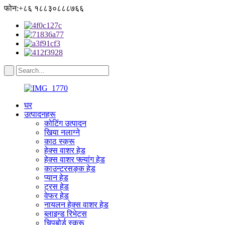
फोन:+८६ १८८३०८८८७६६
घर
उत्पादनहरू
कोटिंग उत्पादन
खिया नलाग्ने
काठ स्क्रू
हेक्स वाशर हेड
हेक्स वाशर फ्ल्यांग हेड
काउन्टरसङ्क हेड
प्यान हेड
ट्रस हेड
वेफर हेड
नायलन हेक्स वाशर हेड
ब्लाइन्ड रिभेट्स
चिपबोर्ड स्क्रू