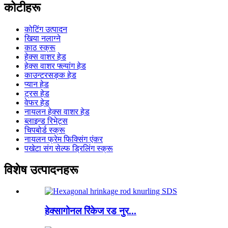
कोटीहरू
कोटिंग उत्पादन
खिया नलाग्ने
काठ स्क्रू
हेक्स वाशर हेड
हेक्स वाशर फ्ल्यांग हेड
काउन्टरसङ्क हेड
प्यान हेड
ट्रस हेड
वेफर हेड
नायलन हेक्स वाशर हेड
ब्लाइन्ड रिभेट्स
चिपबोर्ड स्क्रू
नायलन फ्रेम फिक्सिंग एंकर
पखेटा संग सेल्फ ड्रिलिंग स्क्रू
विशेष उत्पादनहरू
हेक्सागोनल रिंकेज रड नुर...