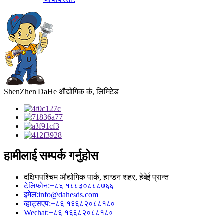
ShenZhen DaHe औद्योगिक कं, लिमिटेड
हामीलाई सम्पर्क गर्नुहोस
दक्षिणपश्चिम औद्योगिक पार्क, हान्डन शहर, हेबेई प्रान्त
टेलिफोन:
+८६ १८८३०८८८७६६
इमेल:
info@dahesds.com
व्हाट्सएप:
+८६ १६६८२०८८१८०
Wechat:
+८६ १६६८२०८८१८०