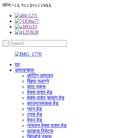
फोन:+८६ १८८३०८८८७६६
घर
उत्पादनहरू
कोटिंग उत्पादन
खिया नलाग्ने
काठ स्क्रू
हेक्स वाशर हेड
हेक्स वाशर फ्ल्यांग हेड
काउन्टरसङ्क हेड
प्यान हेड
ट्रस हेड
वेफर हेड
नायलन हेक्स वाशर हेड
ब्लाइन्ड रिभेट्स
चिपबोर्ड स्क्रू