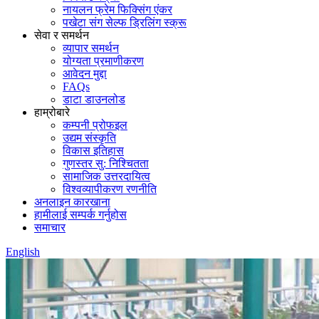
नायलन फ्रेम फिक्सिंग एंकर
पखेटा संग सेल्फ ड्रिलिंग स्क्रू
सेवा र समर्थन
व्यापार समर्थन
योग्यता प्रमाणीकरण
आवेदन मुद्दा
FAQs
डाटा डाउनलोड
हाम्रोबारे
कम्पनी प्रोफइल
उद्यम संस्कृति
विकास इतिहास
गुणस्तर सु: निश्चितता
सामाजिक उत्तरदायित्व
विश्वव्यापीकरण रणनीति
अनलाइन कारखाना
हामीलाई सम्पर्क गर्नुहोस
समाचार
English