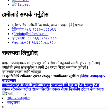
हामीलाई सम्पर्क गर्नुहोस
दक्षिणपश्चिम औद्योगिक पार्क, हान्डन शहर, हेबेई प्रान्त
टेलिफोन:
+८६ १८८३०८८८७६६
इमेल:
info@dahesds.com
व्हाट्सएप:
+८६ १६६८२०८८१८०
Wechat:
+८६ १६६८२०८८१८०
सदस्यता लिनुहोस्
हाम्रा उत्पादनहरू वा मूल्यसूचीको बारेमा सोधपुछको लागि, कृपया हामीलाई
तपाईंको इमेल छोड्नुहोस् र हामी 24 घण्टा भित्र सम्पर्कमा हुनेछौं।
प्राइसलिस्टको लागि सोधपुछ
© प्रतिलिपि अधिकार २०१०२०२२ : सर्वाधिकार सुरक्षित।
विशेष उत्पादनहरू
साइटम्याप
काउन्टरसङ्क सेल्फ ड्रिलिंग स्क्रू
फास्टनर को प्रकार
टेक स्क्रू
डेक
स्क्रू
स्टेनलेस स्टील सेल्फ ड्रिलिंग स्क्रू
सेल्फ ड्रिलिंग ट्रेलर डेक स्क्रू
इमेल पठाउनुहोस्
व्हाट्सएप
x