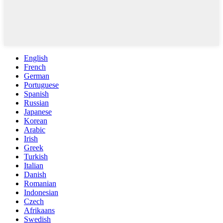
English
French
German
Portuguese
Spanish
Russian
Japanese
Korean
Arabic
Irish
Greek
Turkish
Italian
Danish
Romanian
Indonesian
Czech
Afrikaans
Swedish