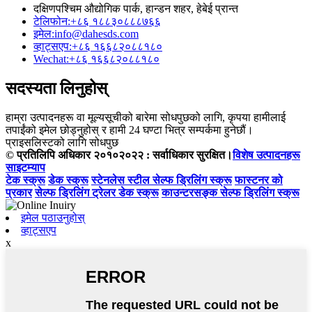
दक्षिणपश्चिम औद्योगिक पार्क, हान्डन शहर, हेबेई प्रान्त
टेलिफोन:
+८६ १८८३०८८८७६६
इमेल:
info@dahesds.com
व्हाट्सएप:
+८६ १६६८२०८८१८०
Wechat:
+८६ १६६८२०८८१८०
सदस्यता लिनुहोस्
हाम्रा उत्पादनहरू वा मूल्यसूचीको बारेमा सोधपुछको लागि, कृपया हामीलाई
तपाईंको इमेल छोड्नुहोस् र हामी 24 घण्टा भित्र सम्पर्कमा हुनेछौं।
प्राइसलिस्टको लागि सोधपुछ
© प्रतिलिपि अधिकार २०१०२०२२ : सर्वाधिकार सुरक्षित।
विशेष उत्पादनहरू
साइटम्याप
टेक स्क्रू
डेक स्क्रू
स्टेनलेस स्टील सेल्फ ड्रिलिंग स्क्रू
फास्टनर को
प्रकार
सेल्फ ड्रिलिंग ट्रेलर डेक स्क्रू
काउन्टरसङ्क सेल्फ ड्रिलिंग स्क्रू
इमेल पठाउनुहोस्
व्हाट्सएप
x