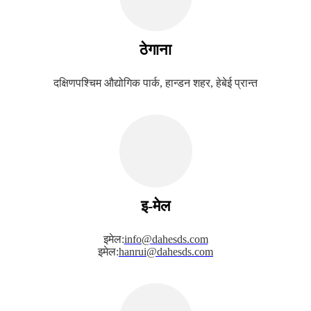
ठेगाना
दक्षिणपश्चिम औद्योगिक पार्क, हान्डन शहर, हेबेई प्रान्त
इ-मेल
इमेल:
info@dahesds.com
इमेल:
hanrui@dahesds.com