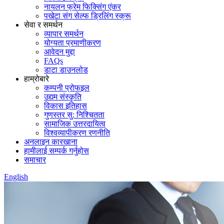
नायलन फ्रेम फिक्सिंग एंकर
पखेटा संग सेल्फ ड्रिलिंग स्क्रू
सेवा र समर्थन
व्यापार समर्थन
योग्यता प्रमाणीकरण
आवेदन मुद्दा
FAQs
डाटा डाउनलोड
हाम्रोबारे
कम्पनी प्रोफइल
उद्यम संस्कृति
विकास इतिहास
गुणस्तर सु: निश्चितता
सामाजिक उत्तरदायित्व
विश्वव्यापीकरण रणनीति
अनलाइन कारखाना
हामीलाई सम्पर्क गर्नुहोस
समाचार
English