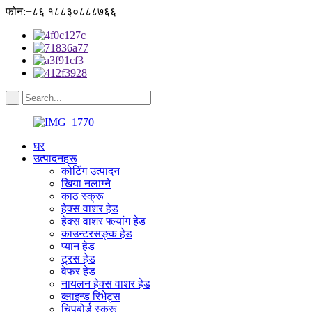
फोन:+८६ १८८३०८८८७६६
घर
उत्पादनहरू
कोटिंग उत्पादन
खिया नलाग्ने
काठ स्क्रू
हेक्स वाशर हेड
हेक्स वाशर फ्ल्यांग हेड
काउन्टरसङ्क हेड
प्यान हेड
ट्रस हेड
वेफर हेड
नायलन हेक्स वाशर हेड
ब्लाइन्ड रिभेट्स
चिपबोर्ड स्क्रू