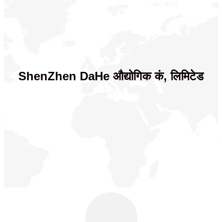
ShenZhen DaHe औद्योगिक कं, लिमिटेड