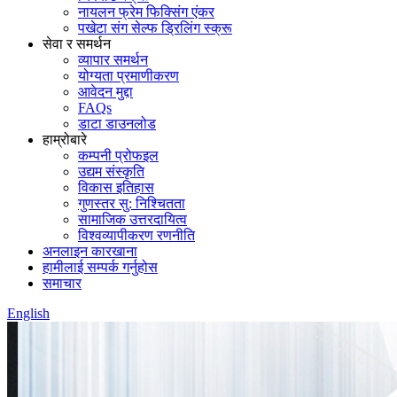
नायलन फ्रेम फिक्सिंग एंकर
पखेटा संग सेल्फ ड्रिलिंग स्क्रू
सेवा र समर्थन
व्यापार समर्थन
योग्यता प्रमाणीकरण
आवेदन मुद्दा
FAQs
डाटा डाउनलोड
हाम्रोबारे
कम्पनी प्रोफइल
उद्यम संस्कृति
विकास इतिहास
गुणस्तर सु: निश्चितता
सामाजिक उत्तरदायित्व
विश्वव्यापीकरण रणनीति
अनलाइन कारखाना
हामीलाई सम्पर्क गर्नुहोस
समाचार
English