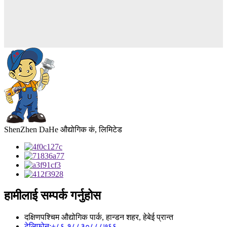
ShenZhen DaHe औद्योगिक कं, लिमिटेड
हामीलाई सम्पर्क गर्नुहोस
दक्षिणपश्चिम औद्योगिक पार्क, हान्डन शहर, हेबेई प्रान्त
टेलिफोन:
+८६ १८८३०८८८७६६