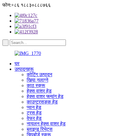
फोन:+८६ १८८३०८८८७६६
घर
उत्पादनहरू
कोटिंग उत्पादन
खिया नलाग्ने
काठ स्क्रू
हेक्स वाशर हेड
हेक्स वाशर फ्ल्यांग हेड
काउन्टरसङ्क हेड
प्यान हेड
ट्रस हेड
वेफर हेड
नायलन हेक्स वाशर हेड
ब्लाइन्ड रिभेट्स
चिपबोर्ड स्क्रू