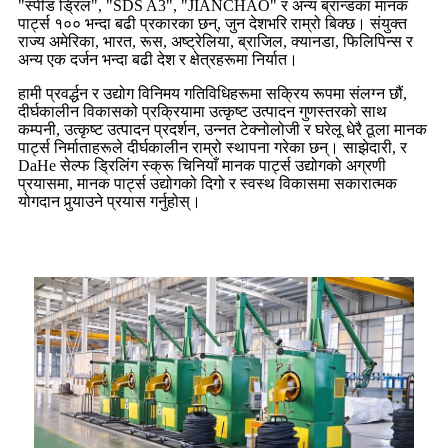
"स्पीड ड्रिल", "SDS A3", "JIANCHAO" र अन्य ब्रान्डका मानक
पार्ट्स १०० भन्दा बढी प्रकारका छन्, जुन देशभरि राम्रो बिक्छ। संयुक्त
राज्य अमेरिका, भारत, रूस, अष्ट्रेलिया, ब्राजिल, क्यानडा, फिलिपिन्स र
अन्य एक दर्जन भन्दा बढी देश र क्षेत्रहरूमा निर्यात।
हामी प्रवर्द्धन र उद्योग विनिमय गतिविधिहरूमा सक्रिय रूपमा संलग्न छौं,
दीर्घकालीन विकासको प्रक्रियामा उत्कृष्ट उत्पादन गुणस्तरको साथ
कम्पनी, उत्कृष्ट उत्पादन प्रदर्शन, उन्नत टेक्नोलोजी र घरेलू धेरै ठूला मानक
पार्ट्स निर्माताहरूले दीर्घकालीन राम्रो स्थापना गरेका छन्। साझेदारी, र
DaHe सेल्फ ड्रिलिंग स्क्रू चिनियाँ मानक पार्ट्स उद्योगको अग्रणी
प्रयासमा, मानक पार्ट्स उद्योगको दिगो र स्वस्थ विकासमा सकारात्मक
योगदान पुर्‍याउने प्रयास गर्नुहोस्।