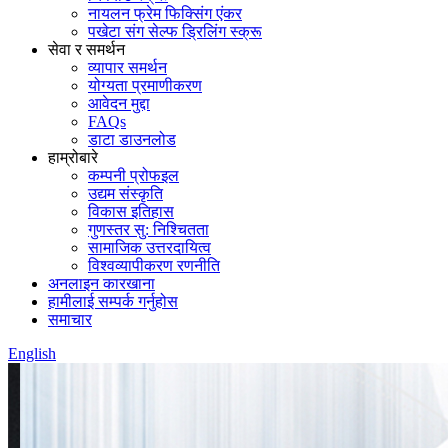
नायलन फ्रेम फिक्सिंग एंकर
पखेटा संग सेल्फ ड्रिलिंग स्क्रू
सेवा र समर्थन
व्यापार समर्थन
योग्यता प्रमाणीकरण
आवेदन मुद्दा
FAQs
डाटा डाउनलोड
हाम्रोबारे
कम्पनी प्रोफइल
उद्यम संस्कृति
विकास इतिहास
गुणस्तर सु: निश्चितता
सामाजिक उत्तरदायित्व
विश्वव्यापीकरण रणनीति
अनलाइन कारखाना
हामीलाई सम्पर्क गर्नुहोस
समाचार
English