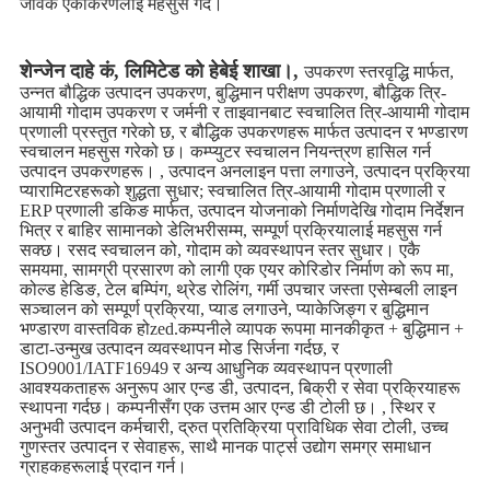
जैविक एकीकरणलाई महसुस गर्दै।
शेन्जेन दाहे कं, लिमिटेड को हेबेई शाखा।,
उपकरण स्तरवृद्धि मार्फत,
उन्नत बौद्धिक उत्पादन उपकरण, बुद्धिमान परीक्षण उपकरण, बौद्धिक त्रि-
आयामी गोदाम उपकरण र जर्मनी र ताइवानबाट स्वचालित त्रि-आयामी गोदाम
प्रणाली प्रस्तुत गरेको छ, र बौद्धिक उपकरणहरू मार्फत उत्पादन र भण्डारण
स्वचालन महसुस गरेको छ। कम्प्युटर स्वचालन नियन्त्रण हासिल गर्न
उत्पादन उपकरणहरू। , उत्पादन अनलाइन पत्ता लगाउने, उत्पादन प्रक्रिया
प्यारामिटरहरूको शुद्धता सुधार; स्वचालित त्रि-आयामी गोदाम प्रणाली र
ERP प्रणाली डकिङ मार्फत, उत्पादन योजनाको निर्माणदेखि गोदाम निर्देशन
भित्र र बाहिर सामानको डेलिभरीसम्म, सम्पूर्ण प्रक्रियालाई महसुस गर्न
सक्छ। रसद स्वचालन को, गोदाम को व्यवस्थापन स्तर सुधार। एकै
समयमा, सामग्री प्रसारण को लागी एक एयर कोरिडोर निर्माण को रूप मा,
कोल्ड हेडिङ, टेल बम्पिंग, थ्रेड रोलिंग, गर्मी उपचार जस्ता एसेम्बली लाइन
सञ्चालन को सम्पूर्ण प्रक्रिया, प्याड लगाउने, प्याकेजिङ्ग र बुद्धिमान
भण्डारण वास्तविक होzed.कम्पनीले व्यापक रूपमा मानकीकृत + बुद्धिमान +
डाटा-उन्मुख उत्पादन व्यवस्थापन मोड सिर्जना गर्दछ, र
ISO9001/IATF16949 र अन्य आधुनिक व्यवस्थापन प्रणाली
आवश्यकताहरू अनुरूप आर एन्ड डी, उत्पादन, बिक्री र सेवा प्रक्रियाहरू
स्थापना गर्दछ। कम्पनीसँग एक उत्तम आर एन्ड डी टोली छ। , स्थिर र
अनुभवी उत्पादन कर्मचारी, द्रुत प्रतिक्रिया प्राविधिक सेवा टोली, उच्च
गुणस्तर उत्पादन र सेवाहरू, साथै मानक पार्ट्स उद्योग समग्र समाधान
ग्राहकहरूलाई प्रदान गर्न।