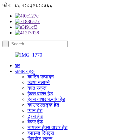
फोन:+८६ १८८३०८८८७६६
घर
उत्पादनहरू
कोटिंग उत्पादन
खिया नलाग्ने
काठ स्क्रू
हेक्स वाशर हेड
हेक्स वाशर फ्ल्यांग हेड
काउन्टरसङ्क हेड
प्यान हेड
ट्रस हेड
वेफर हेड
नायलन हेक्स वाशर हेड
ब्लाइन्ड रिभेट्स
चिपबोर्ड स्क्रू