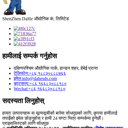
ShenZhen DaHe औद्योगिक कं, लिमिटेड
हामीलाई सम्पर्क गर्नुहोस
दक्षिणपश्चिम औद्योगिक पार्क, हान्डन शहर, हेबेई प्रान्त
टेलिफोन:
+८६ १८८३०८८८७६६
इमेल:
info@dahesds.com
व्हाट्सएप:
+८६ १६६८२०८८१८०
Wechat:
+८६ १६६८२०८८१८०
सदस्यता लिनुहोस्
हाम्रा उत्पादनहरू वा मूल्यसूचीको बारेमा सोधपुछको लागि, कृपया हामीलाई
तपाईंको इमेल छोड्नुहोस् र हामी 24 घण्टा भित्र सम्पर्कमा हुनेछौं।
प्राइसलिस्टको लागि सोधपुछ