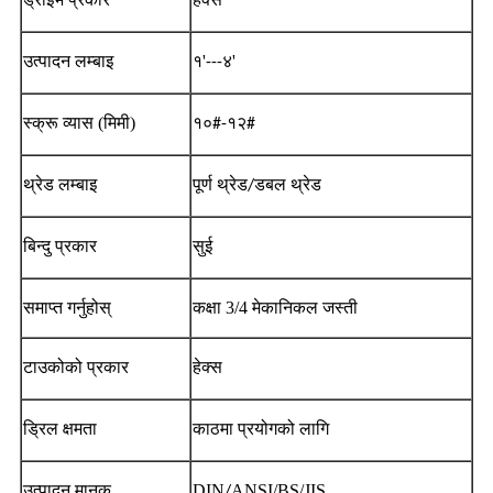
हेक्स
उत्पादन लम्बाइ
१'
'
---४
स्क्रू व्यास (मिमी)
१०#-१२#
थ्रेड लम्बाइ
पूर्ण थ्रेड
/डबल थ्रेड
बिन्दु प्रकार
सुई
समाप्त गर्नुहोस्
कक्षा 3/4 मेकानिकल जस्ती
टाउकोको प्रकार
हेक्स
ड्रिल क्षमता
काठमा प्रयोगको लागि
उत्पादन मानक
DIN
ANSI/BS/JIS
/