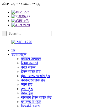
फोन:+८६ १८८३०८८८७६६
घर
उत्पादनहरू
कोटिंग उत्पादन
खिया नलाग्ने
काठ स्क्रू
हेक्स वाशर हेड
हेक्स वाशर फ्ल्यांग हेड
काउन्टरसङ्क हेड
प्यान हेड
ट्रस हेड
वेफर हेड
नायलन हेक्स वाशर हेड
ब्लाइन्ड रिभेट्स
चिपबोर्ड स्क्रू