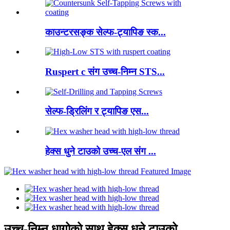
काउन्टरसङ्क सेल्फ-ट्यापिङ स्क...
Ruspert c संग उच्च-निम्न STS...
सेल्फ-ड्रिलिंग र ट्यापिङ एस...
हेक्स धुने टाउको उच्च-एल संग ...
उच्च-निम्न धागोको साथ हेक्स धुने टाउको