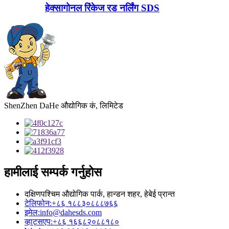
हेक्सागोनल रिंकेज रड नर्लिंग SDS
ShenZhen DaHe औद्योगिक कं, लिमिटेड
हामीलाई सम्पर्क गर्नुहोस
दक्षिणपश्चिम औद्योगिक पार्क, हान्डन शहर, हेबेई प्रान्त
टेलिफोन:
+८६ १८८३०८८८७६६
इमेल:
info@dahesds.com
व्हाट्सएप:
+८६ १६६८२०८८१८०