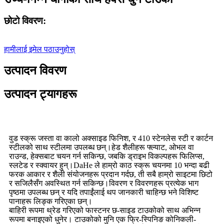
छोटो विवरण:
हामीलाई इमेल पठाउनुहोस्
उत्पादन विवरण
उत्पादन ट्यागहरू
वुड स्क्रू जस्ता वा कालो अक्साइड फिनिश, र 410 स्टेनलेस स्टी र कार्टन
स्टीलको साथ स्टीलमा उपलब्ध छन्।हेड शैलीहरू फ्ल्याट, ओभल वा
राउन्ड, हेक्सबाट चयन गर्न सकिन्छ, जबकि ड्राइभ विकल्पहरू फिलिप्स,
स्लटेड र स्क्वायर हुन्।DaHe ले हाम्रो काठ स्क्रू चयनमा 10 भन्दा बढी
फरक आकार र शैली संयोजनहरू प्रदान गर्दछ, ती सबै हाम्रो साइटमा छिटो
र सजिलैसँग अवस्थित गर्न सकिन्छ।विवरण र विवरणहरू प्रत्येक भाग
पृष्ठमा उपलब्ध छन् र यदि तपाईंलाई थप जानकारी चाहिन्छ भने विशिष्ट
पानाहरू लिङ्क गरिएका छन्।
बाहिरी रूपमा थ्रेड गरिएको फास्टनर छ-साइड टाउकोको साथ अभिन्न
रूपमा बनाइएको धुनेर। टाउकोको मुनि एक फ्रि-स्पिनिङ कोनिकली-