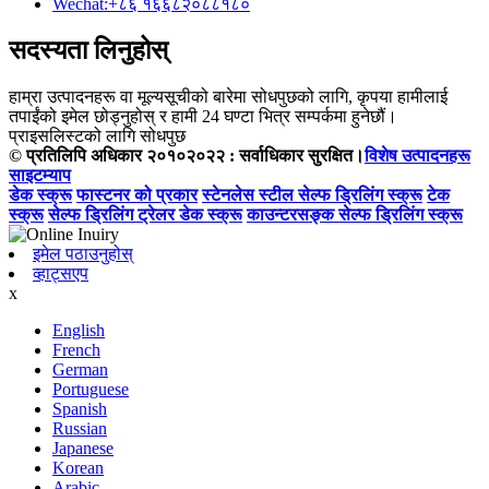
Wechat:
+८६ १६६८२०८८१८०
सदस्यता लिनुहोस्
हाम्रा उत्पादनहरू वा मूल्यसूचीको बारेमा सोधपुछको लागि, कृपया हामीलाई
तपाईंको इमेल छोड्नुहोस् र हामी 24 घण्टा भित्र सम्पर्कमा हुनेछौं।
प्राइसलिस्टको लागि सोधपुछ
© प्रतिलिपि अधिकार २०१०२०२२ : सर्वाधिकार सुरक्षित।
विशेष उत्पादनहरू
साइटम्याप
डेक स्क्रू
फास्टनर को प्रकार
स्टेनलेस स्टील सेल्फ ड्रिलिंग स्क्रू
टेक
स्क्रू
सेल्फ ड्रिलिंग ट्रेलर डेक स्क्रू
काउन्टरसङ्क सेल्फ ड्रिलिंग स्क्रू
इमेल पठाउनुहोस्
व्हाट्सएप
x
English
French
German
Portuguese
Spanish
Russian
Japanese
Korean
Arabic