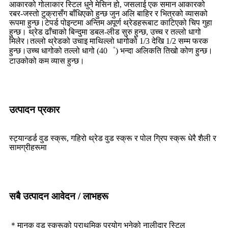
आकारको गोलाकार स्टिल धुने मेसिन हो, जसलाई एक समान आकारको
रबर-जस्तो टुक्रासँग बाँधिएको हुन्छ जुन अलि बाहिर र भित्रको व्यासको
रूपमा हुन्छ।टेपर्ड पोइन्टमा अन्तिम अपूर्ण थ्रेडहरूबाट काटिएको चिप गुहा
हुन्छ। थ्रेड ढाँचाको बिन्दुमा डबल-लीड सुरु हुन्छ, उच्च र तल्लो धागो
मिलेर।तल्लो थ्रेडको उचाइ माथिल्लो धागोको 1/3 देखि 1/2 सम्म फरक
हुन्छ।उच्च धागोको तल्लो धागो (40゜) भन्दा अलिकति तिखो कोण हुन्छ।
टाउकोको कम व्यास हुन्छ।
उत्पादन प्रकार
स्ट्यान्डर्ड वुड स्क्रू, गहिरो थ्रेड वुड स्क्रू र पोल ग्रिप स्क्रू धेरै शैली र
सामग्रीहरूमा
सबै उत्पादन आवेदन / लाभहरू
＊मानक वुड स्क्रूको प्राथमिक प्रयोग भनेको नालीदार स्टिल