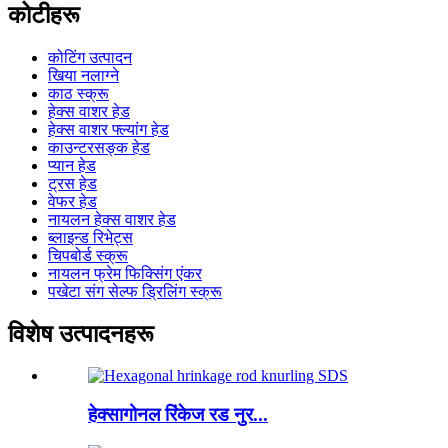
कोटीहरू
कोटिंग उत्पादन
खिया नलाग्ने
काठ स्क्रू
हेक्स वाशर हेड
हेक्स वाशर फ्ल्यांग हेड
काउन्टरसङ्क हेड
प्यान हेड
ट्रस हेड
वेफर हेड
नायलन हेक्स वाशर हेड
ब्लाइन्ड रिभेट्स
चिपबोर्ड स्क्रू
नायलन फ्रेम फिक्सिंग एंकर
पखेटा संग सेल्फ ड्रिलिंग स्क्रू
विशेष उत्पादनहरू
हेक्सागोनल रिंकेज रड नुर...